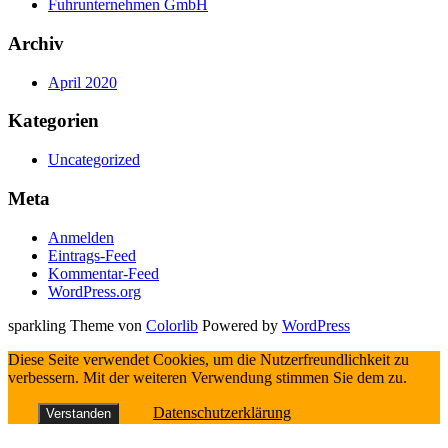
Fuhrunternehmen GmbH
Archiv
April 2020
Kategorien
Uncategorized
Meta
Anmelden
Eintrags-Feed
Kommentar-Feed
WordPress.org
sparkling Theme von
Colorlib
Powered by
WordPress
Diese Seite verwendet Cookies, um die Nutzerfreundlichkeit zu
verbessern. Mit der weiteren Verwendung stimmen Sie dem zu.
Datenschutzerklärung
Verstanden