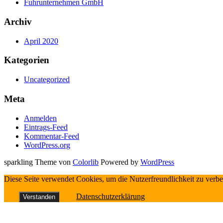
Fuhrunternehmen GmbH
Archiv
April 2020
Kategorien
Uncategorized
Meta
Anmelden
Eintrags-Feed
Kommentar-Feed
WordPress.org
sparkling Theme von
Colorlib
Powered by
WordPress
Diese Seite verwendet Cookies, um die Nutzerfreundlichkeit zu verb
Datenschutzerklärung
Verstanden