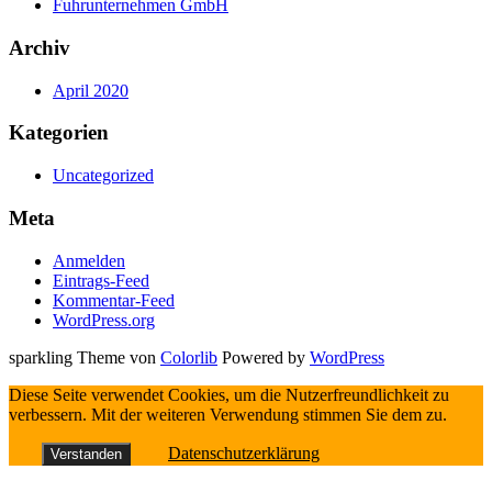
Fuhrunternehmen GmbH
Archiv
April 2020
Kategorien
Uncategorized
Meta
Anmelden
Eintrags-Feed
Kommentar-Feed
WordPress.org
sparkling Theme von
Colorlib
Powered by
WordPress
Diese Seite verwendet Cookies, um die Nutzerfreundlichkeit zu
verbessern. Mit der weiteren Verwendung stimmen Sie dem zu.
Datenschutzerklärung
Verstanden